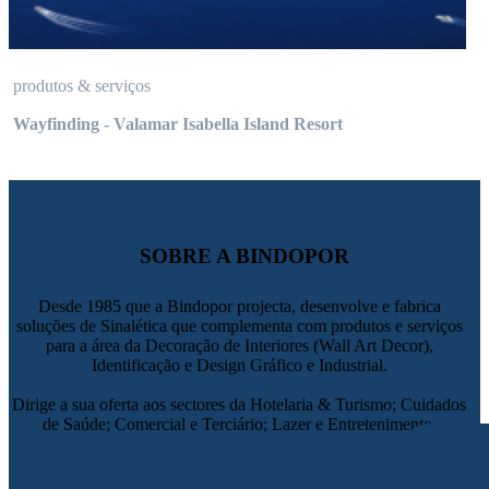
produtos & serviços
Wayfinding - Valamar Isabella Island Resort
SOBRE A BINDOPOR
Desde 1985 que a Bindopor projecta, desenvolve e fabrica
soluções de Sinalética que complementa com produtos e serviços
para a área da Decoração de Interiores (Wall Art Decor),
Identificação e Design Gráfico e Industrial.
Dirige a sua oferta aos sectores da Hotelaria & Turismo; Cuidados
de Saúde; Comercial e Terciário; Lazer e Entretenimento.