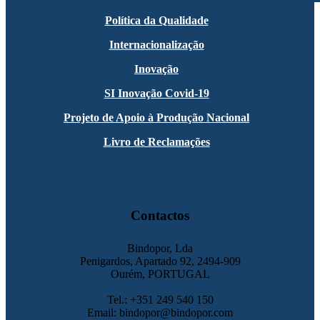
Política da Qualidade
Internacionalização
Inovação
SI Inovação Covid-19
Projeto de Apoio à Produção Nacional
Livro de Reclamações
Contactos
Bindopor, Lda
Penigardos, Apartado 92, 2494-909
Ourém, PORTUGAL
Tel.: +351 249 540 150
Email: bindopor@bindopor.com