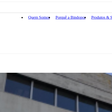
Quem Somos
Porquê a Bindopor
Produtos & S