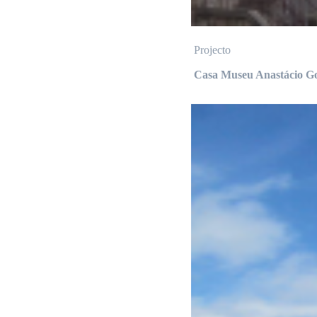
Projecto
Casa Museu Anastácio G