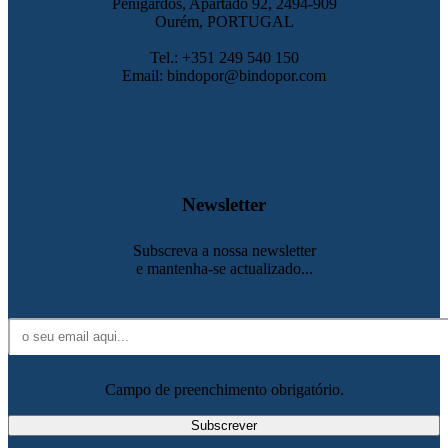
Penigardos, Apartado 92, 2494-909
Ourém, PORTUGAL
Tel.: +351 249 540 150
Email: bindopor@bindopor.com
Newsletter
Subscreva a nossa newsletter
e mantenha-se actualizado...
Campo de preenchimento obrigatório.