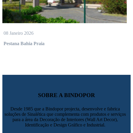
08 Janeiro 2026
Pestana Bahia Praia
SOBRE A BINDOPOR
Desde 1985 que a Bindopor projecta, desenvolve e fabrica
soluções de Sinalética que complementa com produtos e serviços
para a área da Decoração de Interiores (Wall Art Decor),
Identificação e Design Gráfico e Industrial.