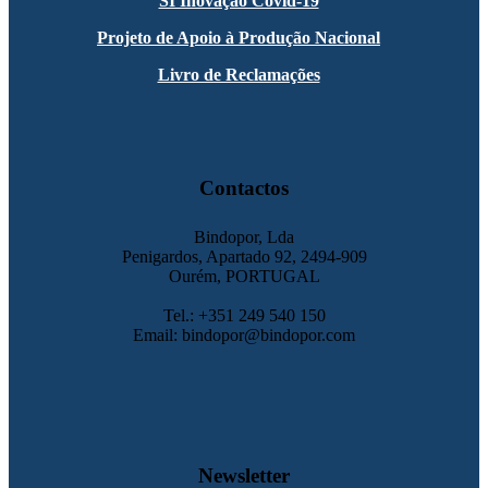
SI Inovação Covid-19
Projeto de Apoio à Produção Nacional
Livro de Reclamações
Contactos
Bindopor, Lda
Penigardos, Apartado 92, 2494-909
Ourém, PORTUGAL
Tel.: +351 249 540 150
Email: bindopor@bindopor.com
Newsletter