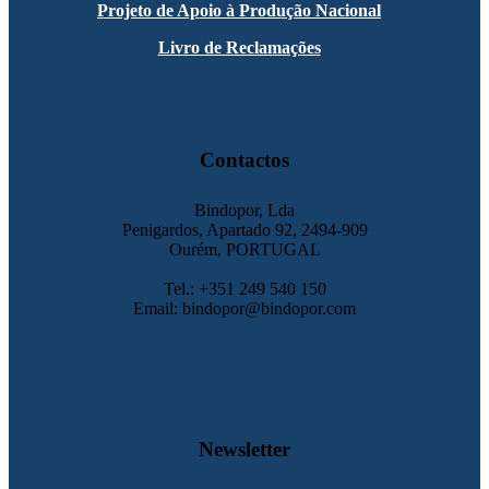
Projeto de Apoio à Produção Nacional
Livro de Reclamações
Contactos
Bindopor, Lda
Penigardos, Apartado 92, 2494-909
Ourém, PORTUGAL
Tel.: +351 249 540 150
Email: bindopor@bindopor.com
Newsletter