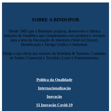
SOBRE A BINDOPOR
Desde 1985 que a Bindopor projecta, desenvolve e fabrica
soluções de Sinalética que complementa com produtos e serviços
para a área da Decoração de Interiores (Wall Art Decor),
Identificação e Design Gráfico e Industrial.
Dirige a sua oferta aos sectores da Hotelaria & Turismo; Cuidados
de Saúde; Comercial e Terciário; Lazer e Entretenimento.
Política da Qualidade
Internacionalização
Inovação
SI Inovação Covid-19