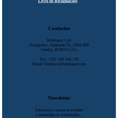
Livro de Reclamações
Contactos
Bindopor, Lda
Penigardos, Apartado 92, 2494-909
Ourém, PORTUGAL
Tel.: +351 249 540 150
Email: bindopor@bindopor.com
Newsletter
Subscreva a nossa newsletter
e mantenha-se actualizado...