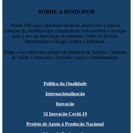
SOBRE A BINDOPOR
Desde 1985 que a Bindopor projecta, desenvolve e fabrica
soluções de Sinalética que complementa com produtos e serviços
para a área da Decoração de Interiores (Wall Art Decor),
Identificação e Design Gráfico e Industrial.
Dirige a sua oferta aos sectores da Hotelaria & Turismo; Cuidados
de Saúde; Comercial e Terciário; Lazer e Entretenimento.
Política da Qualidade
Internacionalização
Inovação
SI Inovação Covid-19
Projeto de Apoio à Produção Nacional