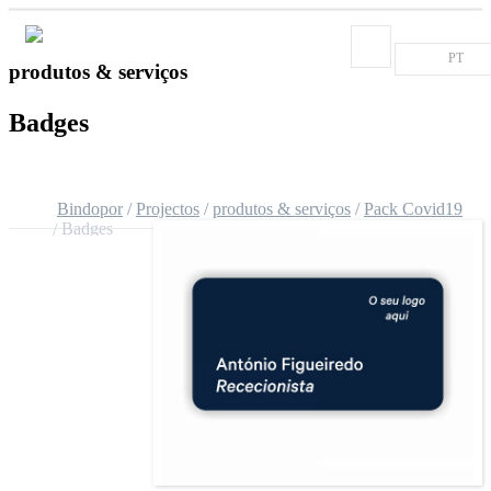
PT
produtos & serviços
Badges
Bindopor
Projectos
produtos & serviços
Pack Covid19
Badges