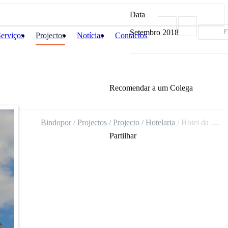
Data
Setembro 2018
P
erviços
Projectos
Notícias
Contactos
Recomendar a um Colega
Bindopor
Projectos
Projecto
Hotelaria
Hotel da Baixa
Partilhar