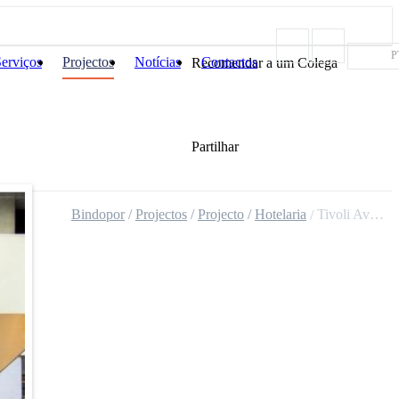
P
erviços
Projectos
Notícias
Contactos
Recomendar a um Colega
Partilhar
Bindopor
Projectos
Projecto
Hotelaria
Tivoli Avenida da Li...