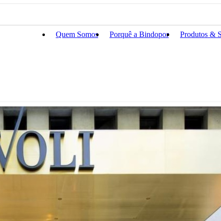
Quem Somos
Porquê a Bindopor
Produtos & S