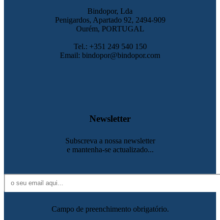
Bindopor, Lda
Penigardos, Apartado 92, 2494-909
Ourém, PORTUGAL
Tel.: +351 249 540 150
Email: bindopor@bindopor.com
Newsletter
Subscreva a nossa newsletter
e mantenha-se actualizado...
Campo de preenchimento obrigatório.