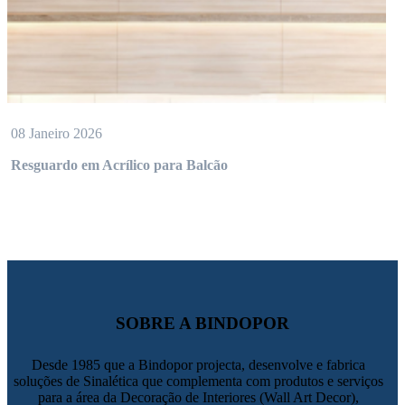
08 Janeiro 2026
Resguardo em Acrílico para Balcão
SOBRE A BINDOPOR
Desde 1985 que a Bindopor projecta, desenvolve e fabrica
soluções de Sinalética que complementa com produtos e serviços
para a área da Decoração de Interiores (Wall Art Decor),