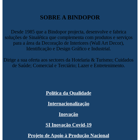
SOBRE A BINDOPOR
Desde 1985 que a Bindopor projecta, desenvolve e fabrica
soluções de Sinalética que complementa com produtos e serviços
para a área da Decoração de Interiores (Wall Art Decor),
Identificação e Design Gráfico e Industrial.
Dirige a sua oferta aos sectores da Hotelaria & Turismo; Cuidados
de Saúde; Comercial e Terciário; Lazer e Entretenimento.
Política da Qualidade
Internacionalização
Inovação
SI Inovação Covid-19
Projeto de Apoio à Produção Nacional