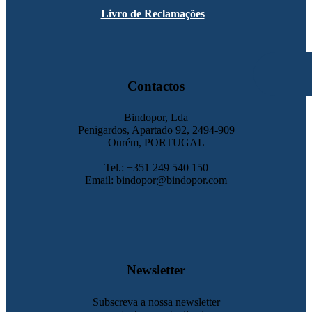
Livro de Reclamações
Contactos
Bindopor, Lda
Penigardos, Apartado 92, 2494-909
Ourém, PORTUGAL
Tel.: +351 249 540 150
Email: bindopor@bindopor.com
Newsletter
Subscreva a nossa newsletter